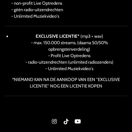
- non-profit Live Optredens
- géén radio-uitzendrechten
- Unlimited Muziekvideo's
EXCLUSIVE LICENTIE*
(mp3 + wav)
- max. 150.000 streams, (daarna 50/50%
opbrengstenverdeling)
- Profit Live Optredens
- radio-uitzendrechten (unlimited radiozenders)
- Unlimited Muziekvideo's
*NIEMAND KAN NA DE AANKOOP VAN EEN ''EXCLUSIVE
LICENTIE'' NOG EEN LICENTIE KOPEN
I
T
Y
n
i
o