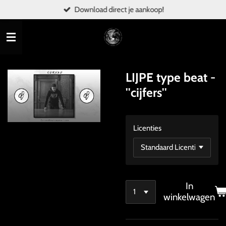
Download direct je aankoop!
Ga
direct
naar
de
hoofdinhoud
LIJPE type beat -
''cijfers''
Licenties
In
winkelwagen