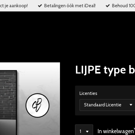
ct je aankoop!
Betalingen óók met iDeal!
Behoud 100%
LIJPE type b
Licenties
In winkelwagen