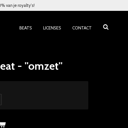
 van je royalty's!
BEATS
LICENSES
CONTACT
eat - ''omzet''