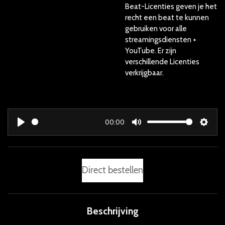
Beat-Licenties geven je het
recht een beat te kunnen
gebruiken voor alle
streamingsdiensten +
YouTube. Er zijn
verschillende Licenties
verkrijgbaar.
00:00
P
M
S
l
u
e
a
t
t
Direct bestellen
y
e
t
i
n
g
Beschrijving
s