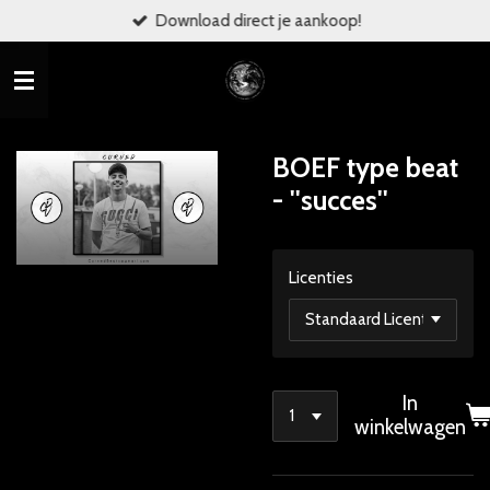
Download direct je aankoop!
Ga
direct
naar
de
hoofdinhoud
BOEF type beat
- ''succes''
Licenties
In
winkelwagen