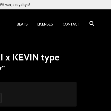
 van je royalty's!
BEATS
LICENSES
CONTACT
 x KEVIN type
''