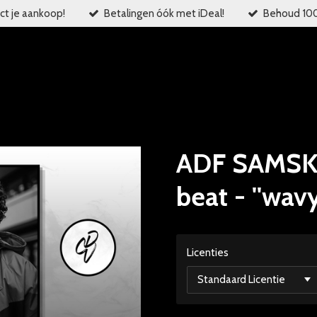
ct je aankoop!
Betalingen óók met iDeal!
Behoud 100%
ADF SAMSKI
beat - ''wavy
Licenties