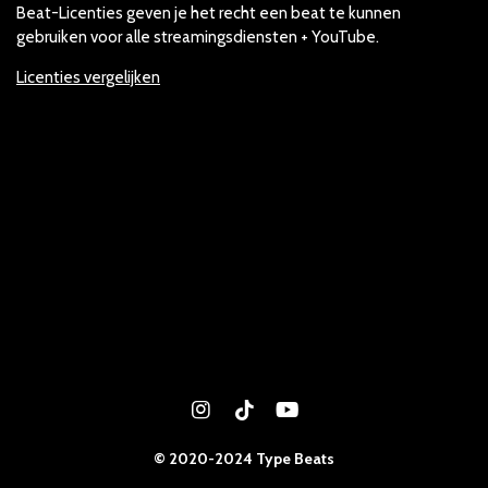
Beat-Licenties geven je het recht een beat te kunnen
gebruiken voor alle streamingsdiensten + YouTube.
Licenties vergelijken
I
T
Y
n
i
o
s
k
u
© 2020-2024 Type Beats
t
T
T