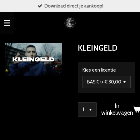
Download direct je aankoop!
Ga
direct
naar
de
hoofdinhoud
KLEINGELD
Kies een licentie
In
winkelwagen