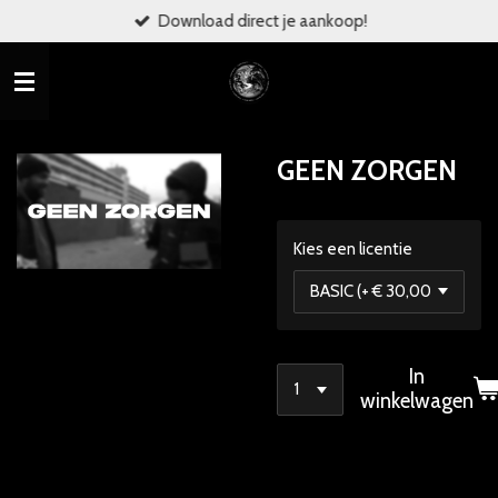
Download direct je aankoop!
Ga
direct
naar
de
hoofdinhoud
GEEN ZORGEN
Kies een licentie
In
winkelwagen