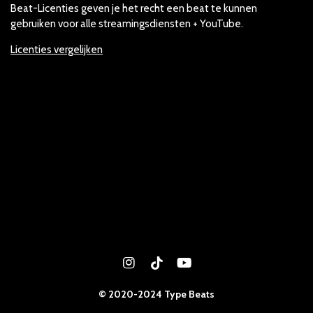
Beat-Licenties geven je het recht een beat te kunnen
gebruiken voor alle streamingsdiensten + YouTube.
Licenties vergelijken
I
T
Y
n
i
o
s
k
u
© 2020-2024 Type Beats
t
T
T