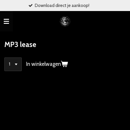
Download direct je aankoop!
Ga
direct
naar
de
hoofdinhoud
MP3 lease
In winkelwagen