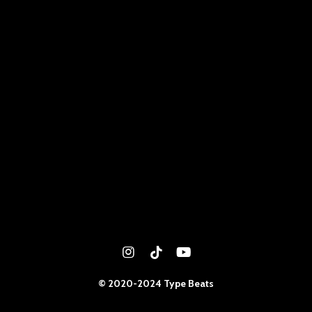
I
T
Y
n
i
o
s
k
u
© 2020-2024 Type Beats
t
T
T
a
o
u