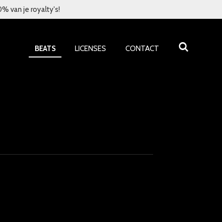
 van je royalty's!
BEATS
LICENSES
CONTACT