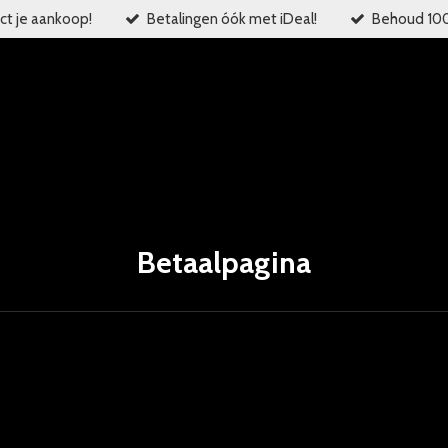
ct je aankoop!
Betalingen óók met iDeal!
Behoud 100%
Betaalpagina