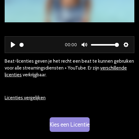
00:00
P
M
S
l
u
e
Beat-licenties geven je het recht een beat te kunnen gebruiken
a
t
t
voor alle streamingsdiensten + YouTube. Er zijn
verschillende
y
e
t
licenties
verkrijgbaar.
i
n
Licenties vergelijken
g
s
Kies een Licentie