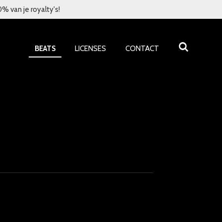
 van je royalty's!
BEATS
LICENSES
CONTACT