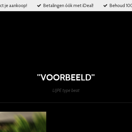
ct je aankoop!
Betalingen óók met iDeal!
Behoud 100%
''VOORBEELD
''
LIJPE type beat