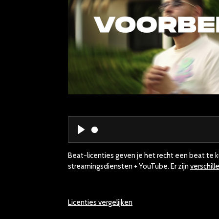
P
l
Beat-licenties geven je het recht een beat te 
a
streamingsdiensten + YouTube. Er zijn
verschil
y
Licenties vergelijken