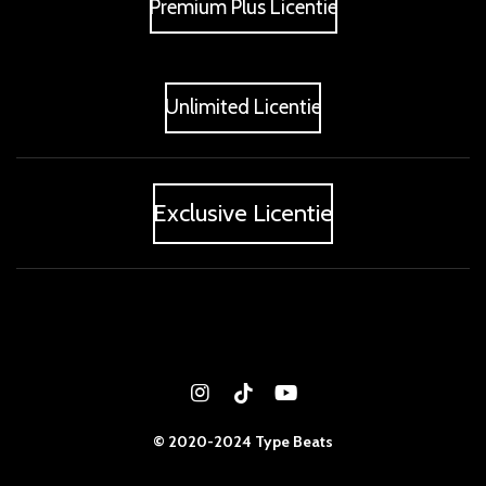
Premium Plus Licentie
Unlimited Licentie
Exclusive Licentie
I
T
Y
n
i
o
s
k
u
© 2020-2024 Type Beats
t
T
T
a
o
u