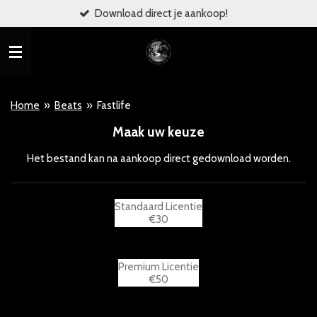
Download direct je aankoop!
Ga
direct
naar
de
hoofdinhoud
Home
»
Beats
»
Fastlife
Maak uw keuze
Het bestand kan na aankoop direct gedownload worden.
Standaard Licentie
€30
Premium Licentie
€50